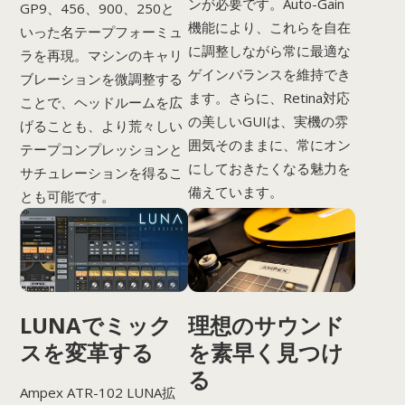
ンが必要です。Auto-Gain
GP9、456、900、250と
機能により、これらを自在
いった名テープフォーミュ
に調整しながら常に最適な
ラを再現。マシンのキャリ
ゲインバランスを維持でき
ブレーションを微調整する
ます。さらに、Retina対応
ことで、ヘッドルームを広
の美しいGUIは、実機の雰
げることも、より荒々しい
囲気そのままに、常にオン
テープコンプレッションと
にしておきたくなる魅力を
サチュレーションを得るこ
備えています。
とも可能です。
LUNAでミック
理想のサウンド
スを変革する
を素早く見つけ
る
Ampex ATR-102 LUNA拡