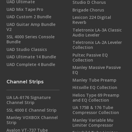
UAD Ultimate
Studio D Chorus
UAD Mix Tape Pro
Brigade Chorus
UAD Custom 2 Bundle
Lexicon 224 Digital
Reverb
UAD Guitar Amp Bundle
V2
Teletronix LA-3A Classic
Audio Leveler
SSL 4000 Series Console
Bundle
Teletronix LA-2A Leveler
Collection
UAD Studio Classics
Pultec Passive EQ
UAD Ultimate 14 Bundle
Collection
UAD Complete 4 Bundle
Manley Massive Passive
EQ
Manley Tube Preamp
Channel Strips
Hitsville EQ Collection
Helios Type 69 Preamp
UA LA-6176 Signature
and EQ Collection
Channel Strip
UA 175B & 176 Tube
SSL 4000 E Channel Strip
Compressor Collection
Manley VOXBOX Channel
Manley Variable Mu
Strip
Limiter Compressor
Avalon VT-737 Tube