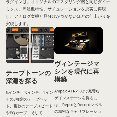
ラグインは、オリジナルのマスタリング機と同じダイナ
ミクス、周波数特性、サチュレーションを忠実に再現
し、アナログ実機と見分けがつかないほどの仕上がりを
実現します。
ヴィンテージマ
シンを現代に再
テープトーンの
構築
深淵を探る
Ampex ATR-102で完璧な
¼インチ、½インチ、1イン
ゲインステージを得るに
チの3種類のテープヘッ
は、ReproとRecordレベル
ド、複数のテープスピード
の精密なキャリブレーショ
やEQカーブ、そして