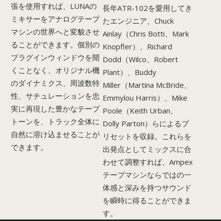
張を使用すれば、LUNAの
長年ATR-102を愛用してき
ミキサーをアナログテープ
たエンジニア、Chuck
マシンの世界へと変貌させ
Ainlay（Chris Botti、Mark
ることができます。個別の
Knopfler）、Richard
プラグインウィンドウを開
Dodd（Wilco、Robert
くことなく、オリジナル機
Plant）、Buddy
のダイナミクス、周波数特
Miller（Martina McBride、
性、サチュレーションを忠
Emmylou Harris）、Mike
実に再現した豊かなテープ
Poole（Keith Urban、
トーンを、トラック全体に
Dolly Parton）らによるプ
自然に溶け込ませることが
リセットを収録。これらを
できます。
出発点としてミックスに合
わせて調整すれば、Ampex
テープマシンならではの一
体感と深みを持つサウンド
を瞬時に得ることができま
す。