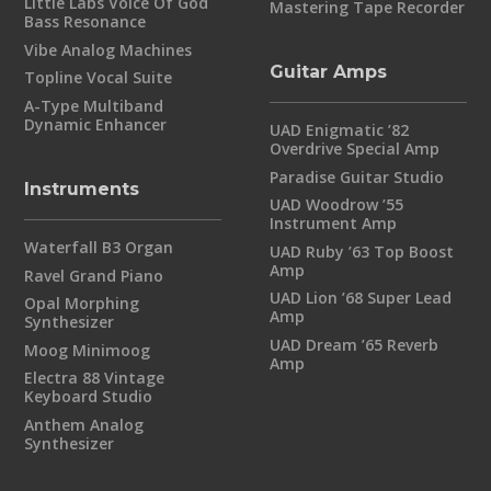
Little Labs Voice Of God
Mastering Tape Recorder
Bass Resonance
Vibe Analog Machines
Guitar Amps
Topline Vocal Suite
A-Type Multiband
Dynamic Enhancer
UAD Enigmatic ’82
Overdrive Special Amp
Paradise Guitar Studio
Instruments
UAD Woodrow ’55
Instrument Amp
Waterfall B3 Organ
UAD Ruby ’63 Top Boost
Amp
Ravel Grand Piano
UAD Lion ’68 Super Lead
Opal Morphing
Amp
Synthesizer
UAD Dream ’65 Reverb
Moog Minimoog
Amp
Electra 88 Vintage
Keyboard Studio
Anthem Analog
Synthesizer