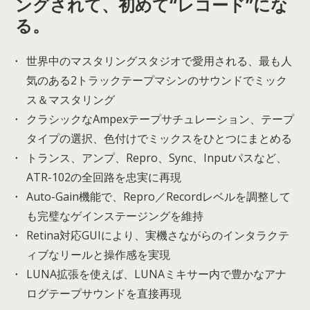
ングされて、初めて“レコード”にな
る。
世界中のマスタリングスタジオで愛用される、最も人
気のある2トラックテープマシンのサウンドでミック
ス＆マスタリング
クラシックなAmpexテープサチュレーション、テープ
タイプの選択、色付けでミックスをひとつにまとめる
トランス、アンプ、Repro、Sync、Inputパスなど、
ATR-102の全回路を忠実に再現
Auto-Gain機能で、Repro／Recordレベルを調整して
も完璧なゲインステージングを維持
Retina対応GUIにより、実機さながらのインタラクテ
ィブなリールと操作感を実現
LUNA拡張を使えば、LUNAミキサー内で豊かなアナ
ログテープサウンドを直接再現