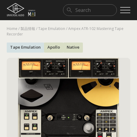
Home
/
製品情報
/
Tape Emulation
/
Ampex ATR-102 Mastering Tape
DAW & Extensions
Legendary Classics
Modern Musician/Workflow
Recorder
Tape Emulation
Apollo
Native