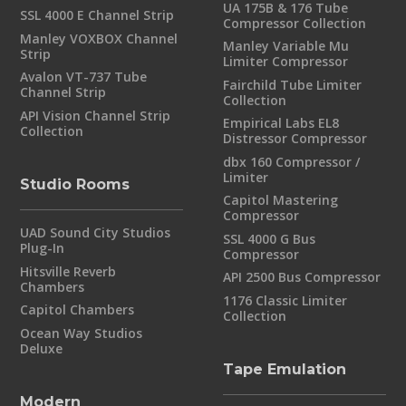
UA 175B & 176 Tube
SSL 4000 E Channel Strip
Compressor Collection
Manley VOXBOX Channel
Manley Variable Mu
Strip
Limiter Compressor
Avalon VT-737 Tube
Fairchild Tube Limiter
Channel Strip
Collection
API Vision Channel Strip
Empirical Labs EL8
Collection
Distressor Compressor
dbx 160 Compressor /
Limiter
Studio Rooms
Capitol Mastering
Compressor
UAD Sound City Studios
SSL 4000 G Bus
Plug-In
Compressor
Hitsville Reverb
API 2500 Bus Compressor
Chambers
1176 Classic Limiter
Capitol Chambers
Collection
Ocean Way Studios
Deluxe
Tape Emulation
Modern