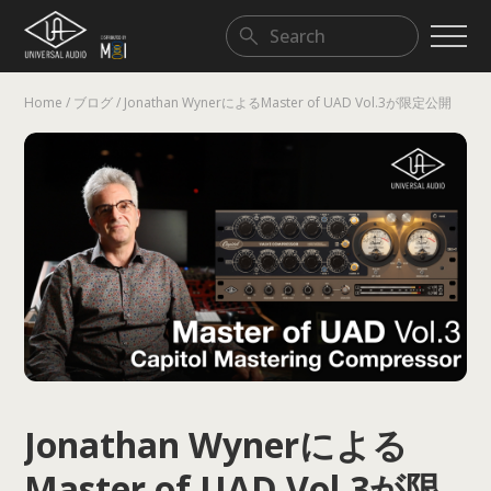
Home
/
ブログ
/
Jonathan WynerによるMaster of UAD Vol.3が限定公開
DAW & Extensions
Legendary Classics
Modern Musician/Workflow
Jonathan Wynerによる
Master of UAD Vol.3が限